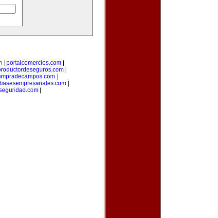
m
|
portalcomercios.com
|
productordeseguros.com
|
ompradecampos.com
|
basesempresariales.com
|
seguridad.com
|