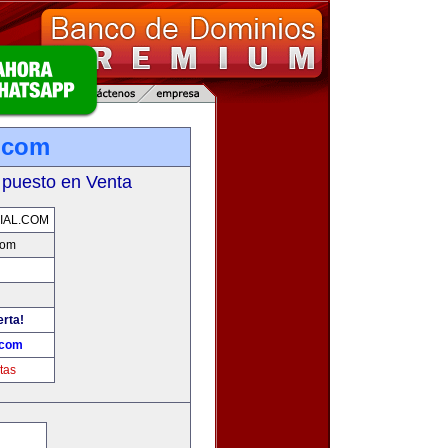
.com
 puesto en Venta
IAL.COM
com
erta!
.com
tas