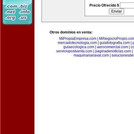
Precio Ofrecido $
Otros dominios en venta:
MiPropiaEmpresa.com
|
MiNegocioPropio.co
mercadotecnologia.com
|
guiafotografia.com
|
guiaecologica.com
|
aerocomercial.com
|
c
serviciopostventa.com
|
paginadenoticias.com
|
maquinarianaval.com
|
solucionesde