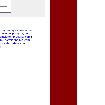
programasysistemas.com
|
|
eventosparaguay.com
|
ciacionempresarial.com
|
om
|
portaldebolivia.com
|
portaldecostarica.com
|
m
|