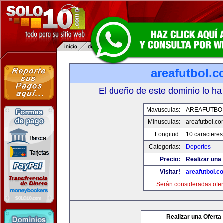
areafutbol.
El dueño de este dominio lo ha
Mayusculas:
AREAFUTBO
Minusculas:
areafutbol.co
Longitud:
10 caracteres
Categorias:
Deportes
Precio:
Realizar una 
Visitar!
areafutbol.c
Serán consideradas ofer
Realizar una Oferta