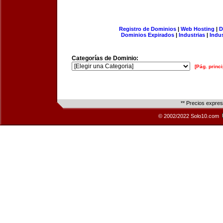
Registro de Dominios
|
Web Hosting
|
D
Dominios Expirados
|
Industrias
|
Indu
Categorías de Dominio:
[Pág. princi
** Precios expre
© 2002/2022 Solo10.com