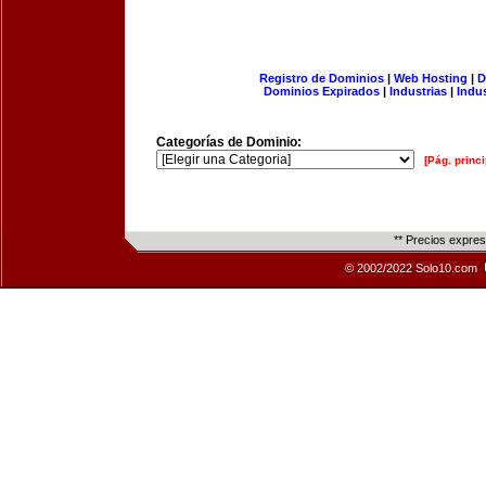
Registro de Dominios
|
Web Hosting
|
D
Dominios Expirados
|
Industrias
|
Indu
Categorías de Dominio:
[Pág. princi
** Precios expre
© 2002/2022 Solo10.com